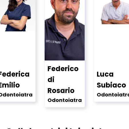
Federico
Federica
Luca
di
Emilio
Subiaco
Rosario
Odontoiatra
Odontoiatr
Odontoiatra