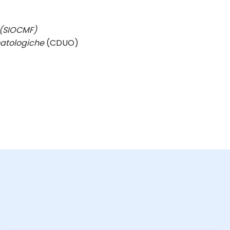
e (SIOCMF)
matologiche
(CDUO)