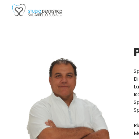
P
Sp
Di
La
Is
Sp
Sp
Ri
Me