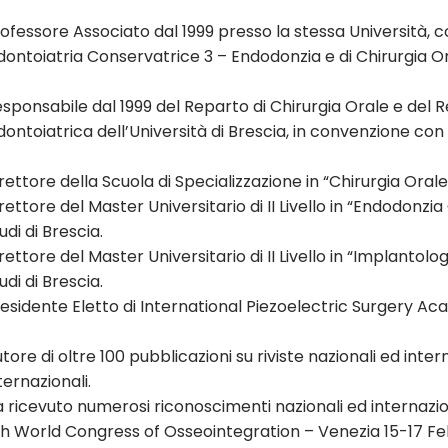
ofessore Associato dal 1999 presso la stessa Università, c
ontoiatria Conservatrice 3 – Endodonzia e di Chirurgia O
sponsabile dal 1999 del Reparto di Chirurgia Orale e del 
ontoiatrica dell’Università di Brescia, in convenzione con gl
rettore della Scuola di Specializzazione in “Chirurgia Orale”
rettore del Master Universitario di II Livello in “Endodonzia
udi di Brescia.
rettore del Master Universitario di II Livello in “Implantol
udi di Brescia.
esidente Eletto di International Piezoelectric Surgery Aca
tore di oltre 100 pubblicazioni su riviste nazionali ed inter
ternazionali.
 ricevuto numerosi riconoscimenti nazionali ed internaziona
h World Congress of Osseointegration – Venezia 15-17 F