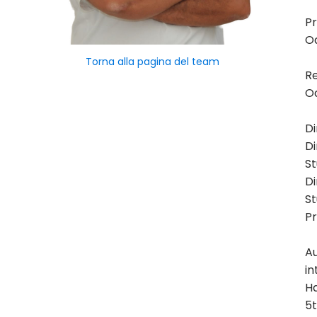
Pr
Od
Torna alla pagina del team
Re
Od
Di
Di
St
Di
St
Pr
Au
in
Ha
5t