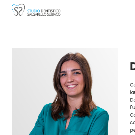
Co
la
Da
l'
Co
co
pe