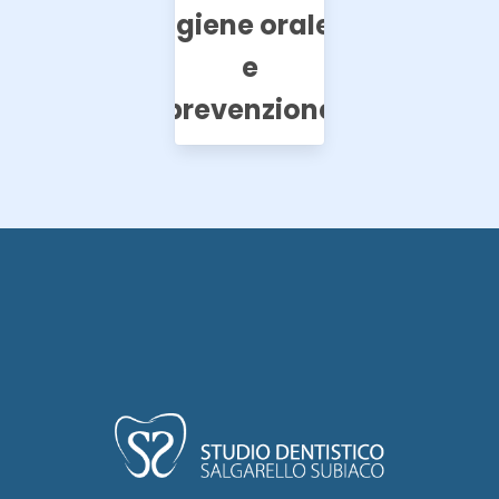
Igiene orale
e
prevenzione