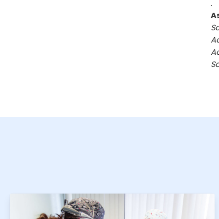
.
A
So
Ac
Ac
So