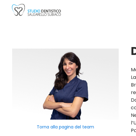
Ma
La
Br
re
Da
co
Ne
l’
Torna alla pagina del team
Pa