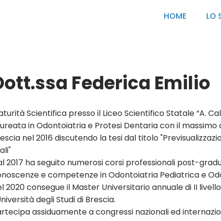
HOME
LO 
Dott.ssa
Federica Emilio
turità Scientifica presso il Liceo Scientifico Statale “A. Cal
ureata in Odontoiatria e Protesi Dentaria con il massimo dei
escia nel 2016 discutendo la tesi dal titolo "Previsualizzaz
ali"
l 2017 ha seguito numerosi corsi professionali post-gradu
noscenze e competenze in Odontoiatria Pediatrica e Odo
l 2020 consegue il Master Universitario annuale di II livel
Università degli Studi di Brescia.
rtecipa assiduamente a congressi nazionali ed internazion