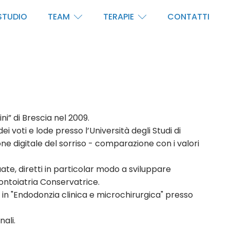
STUDIO
TEAM
TERAPIE
CONTATTI
ini” di Brescia nel 2009.
 voti e lode presso l’Università degli Studi di
ione digitale del sorriso - comparazione con i valori
ate, diretti in particolar modo a sviluppare
ntoiatria Conservatrice.
lo in "Endodonzia clinica e microchirurgica" presso
ali.