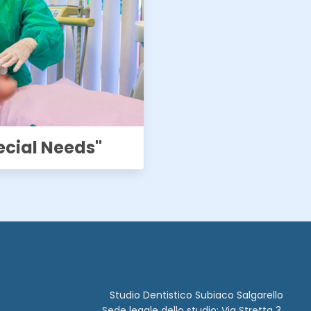
ecial Needs"
Studio Dentistico Subiaco Salgarello
Sede legale dello studio: Via Stretta 3,