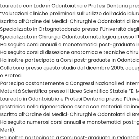
Laureato con Lode in Odontoiatria e Protesi Dentaria presso 
”Valutazioni cliniche preliminari sull’utilizzo dell’acido ial
Iscritto all’Ordine dei Medici-Chirurghi e Odontoiatri di B
Specializzato in Ortognatodonzia presso l’Università degli
Specializzato in Chirurgia Odontostomatologica presso l’Un
Ha seguito corsi annuali e monotematici post-graduate in Pa
Ha seguito corsi di dissezione anatomica e tecniche chirur
Ha inoltre partecipato a Corsi post-graduate in Odontoiatr
Collabora presso questo studio dal dicembre 2005, occup
e Protesi.
Partecipa costantemente a Congressi Nazionali ed Intern
Maturità Scientifica presso il Liceo Scientifico Statale “E. M
Laureato in Odontoiatria e Protesi Dentaria presso l’Universi
piastrinico nella rigenerazione ossea con materiali da in
Iscritto all’Ordine dei Medici-Chirurghi e Odontoiatri di B
Ha seguito numerosi corsi annuali e monotematici post-grad
Merli).
Ha inoltre partecipato a Corsi post-graduate in Odontoiat