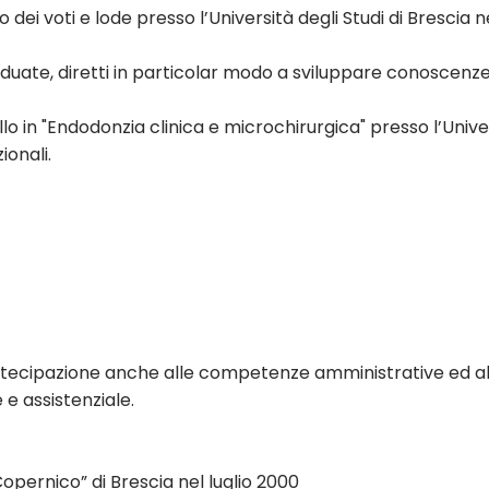
ei voti e lode presso l’Università degli Studi di Brescia ne
aduate, diretti in particolar modo a sviluppare conoscen
llo in "Endodonzia clinica e microchirurgica" presso l’Univer
onali.
rtecipazione anche alle competenze amministrative ed al
e assistenziale.
 Copernico” di Brescia nel luglio 2000