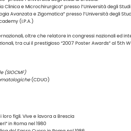
ia Clinica e Microchirurgica” presso l’Università degli Studi 
ologia Avanzata e Zigomatica” presso l’Università degli Studi
cademy (I.P.A.)
ernazionali, oltre che relatore in congressi nazionali ed int
ionali, tra cui il prestigioso “2007 Poster Awards” al 5th
ale (SIOCMF)
tomatologiche
(CDUO)
oro figli. Vive e lavora a Brescia
eri” in Roma nel 1980
lica del Sacro Cuore in Roma nel 1986.