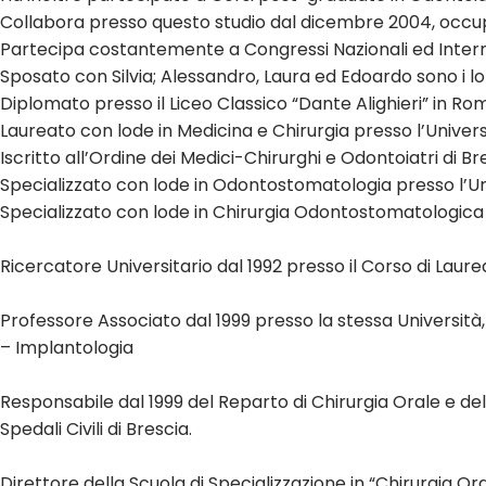
Collabora presso questo studio dal dicembre 2004, occup
Partecipa costantemente a Congressi Nazionali ed Intern
Sposato con Silvia; Alessandro, Laura ed Edoardo sono i loro
Diplomato presso il Liceo Classico “Dante Alighieri” in Ro
Laureato con lode in Medicina e Chirurgia presso l’Univer
Iscritto all’Ordine dei Medici-Chirurghi e Odontoiatri di Br
Specializzato con lode in Odontostomatologia presso l’Uni
Specializzato con lode in Chirurgia Odontostomatologica pr
Ricercatore Universitario dal 1992 presso il Corso di Laurea
Professore Associato dal 1999 presso la stessa Università
– Implantologia
Responsabile dal 1999 del Reparto di Chirurgia Orale e del
Spedali Civili di Brescia.
Direttore della Scuola di Specializzazione in “Chirurgia Oral