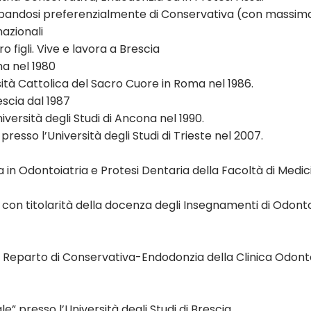
andosi preferenzialmente di Conservativa (con massima a
azionali
 figli. Vive e lavora a Brescia
ma nel 1980
sità Cattolica del Sacro Cuore in Roma nel 1986.
escia dal 1987
versità degli Studi di Ancona nel 1990.
esso l’Università degli Studi di Trieste nel 2007.
 in Odontoiatria e Protesi Dentaria della Facoltà di Medicin
, con titolarità della docenza degli Insegnamenti di Odont
 Reparto di Conservativa-Endodonzia della Clinica Odontoia
e” presso l’Università degli Studi di Brescia.